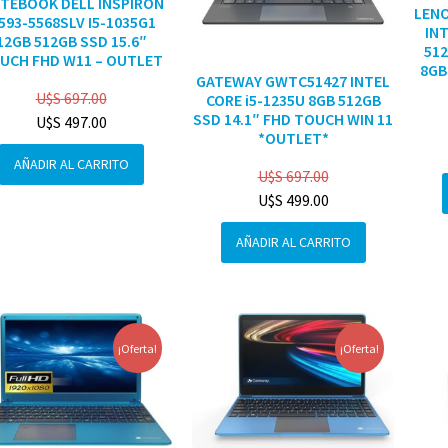
TEBOOK DELL INSPIRON
LENO
3593-5568SLV I5-1035G1
INT
12GB 512GB SSD 15.6″
512
UCH FHD W11 – OUTLET
8GB
GATEWAY GWTC51427 INTEL
U$S
697.00
CORE i5-1235U 8GB 512GB
SSD 14.1″ FHD TOUCH WIN 11
U$S
497.00
*OUTLET*
AÑADIR AL CARRITO
U$S
697.00
U$S
499.00
AÑADIR AL CARRITO
¡Oferta!
¡Oferta!