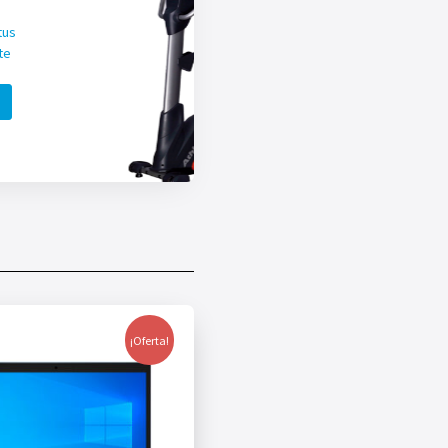
tus
te
¡Oferta!