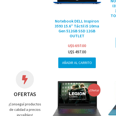
NO
I
TO
Notebook DELL Inspiron
3593 15.6″ Táctil i5 10ma
Gen 512GB SSD 12GB
OUTLET
U$S
697.00
U$S
497.00
AÑADIR AL CARRITO
¡Oferta!
OFERTAS
¡Conseguí productos
de calidad a precios
increíbles!