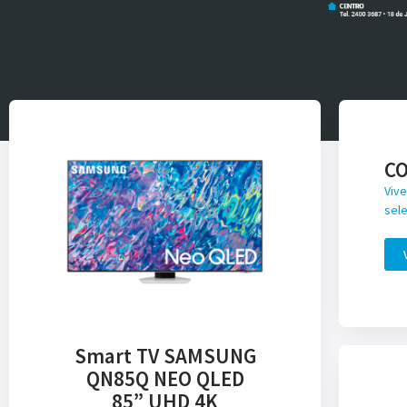
C
Vive
sele
Smart TV SAMSUNG
QN85Q NEO QLED
85” UHD 4K