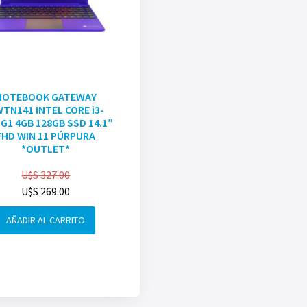
NOTEBOOK GATEWAY
TN141 INTEL CORE i3-
G1 4GB 128GB SSD 14.1″
FHD WIN 11 PÚRPURA
*OUTLET*
U$S
327.00
U$S
269.00
AÑADIR AL CARRITO