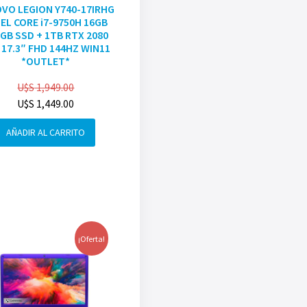
VO LEGION Y740-17IRHG
EL CORE i7-9750H 16GB
GB SSD + 1TB RTX 2080
 17.3″ FHD 144HZ WIN11
*OUTLET*
U$S
1,949.00
U$S
1,449.00
AÑADIR AL CARRITO
¡Oferta!