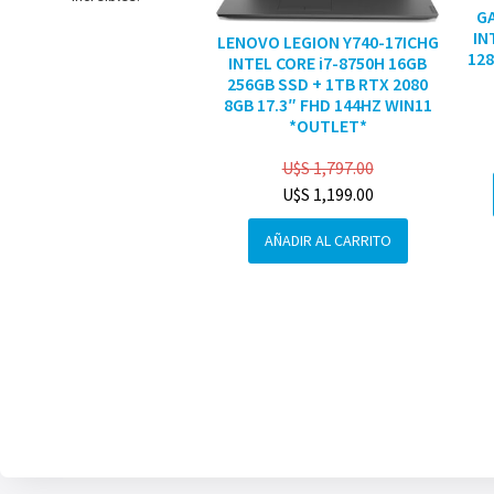
G
IN
LENOVO LEGION Y740-17ICHG
128
INTEL CORE i7-8750H 16GB
256GB SSD + 1TB RTX 2080
8GB 17.3″ FHD 144HZ WIN11
*OUTLET*
U$S
1,797.00
U$S
1,199.00
AÑADIR AL CARRITO