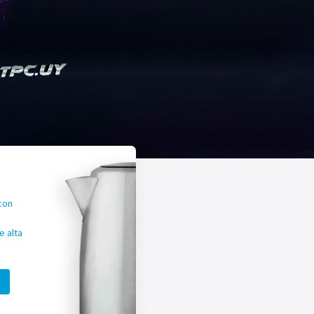
con
 alta