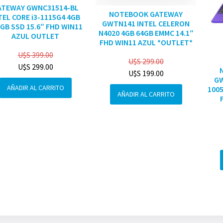
ATEWAY GWNC31514-BL
NOTEBOOK GATEWAY
TEL CORE i3-1115G4 4GB
GWTN141 INTEL CELERON
GB SSD 15.6″ FHD WIN11
N4020 4GB 64GB EMMC 14.1″
AZUL OUTLET
FHD WIN11 AZUL *OUTLET*
U$S
399.00
U$S
299.00
U$S
299.00
U$S
199.00
GW
AÑADIR AL CARRITO
1005
AÑADIR AL CARRITO