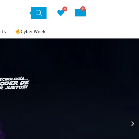
0
0
ets
Cyber Week