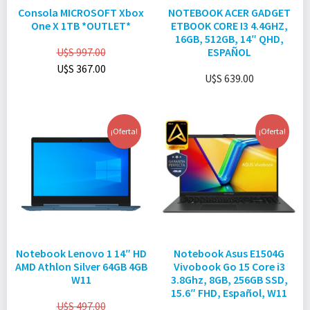
Consola MICROSOFT Xbox
NOTEBOOK ACER GADGET
One X 1TB *OUTLET*
ETBOOK CORE I3 4.4GHZ,
16GB, 512GB, 14″ QHD,
U$S
997.00
ESPAÑOL
U$S
367.00
U$S
639.00
¡Oferta!
¡Oferta!
Notebook Lenovo 1 14″ HD
Notebook Asus E1504G
AMD Athlon Silver 64GB 4GB
Vivobook Go 15 Core i3
W11
3.8Ghz, 8GB, 256GB SSD,
15.6″ FHD, Español, W11
U$S
497.00