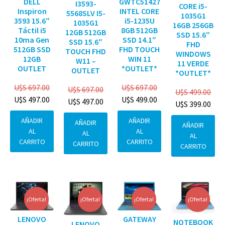
DELL
GWTC51427
I3593-
CORE i5-
Inspiron
INTEL CORE
5568SLV I5-
1035G1
3593 15.6″
i5-1235U
1035G1
16GB 256GB
Táctil i5
8GB 512GB
12GB 512GB
SSD 15.6″
10ma Gen
SSD 14.1″
SSD 15.6″
FHD
512GB SSD
FHD TOUCH
TOUCH FHD
WINDOWS
12GB
WIN 11
W11 –
11 VERDE
OUTLET
*OUTLET*
OUTLET
*OUTLET*
U$S
697.00
U$S
697.00
U$S
697.00
U$S
499.00
U$S
497.00
U$S
499.00
U$S
497.00
U$S
399.00
AÑADIR
AÑADIR
AÑADIR
AÑADIR
AL
AL
AL
AL
CARRITO
CARRITO
CARRITO
CARRITO
¡Oferta!
¡Oferta!
¡Oferta!
¡Oferta!
GATEWAY
LENOVO
NOTEBOOK
LENOVO