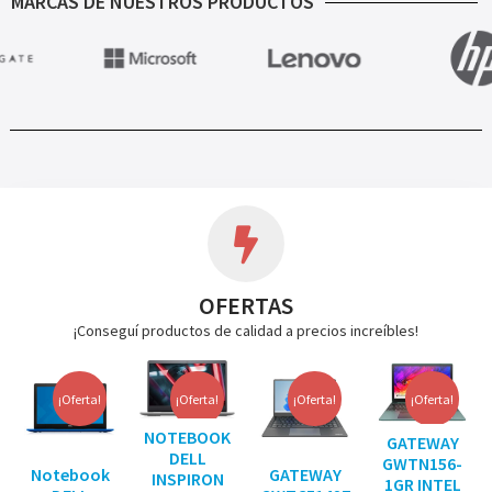
MARCAS DE NUESTROS PRODUCTOS
OFERTAS
¡Conseguí productos de calidad a precios increíbles!
¡Oferta!
¡Oferta!
¡Oferta!
¡Oferta!
NOTEBOOK
GATEWAY
DELL
GWTN156-
Notebook
GATEWAY
INSPIRON
1GR INTEL