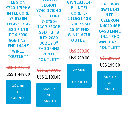
GWNC31514-
LEGION
GATEWAY
LEGION
BL INTEL
Y740-17IRHG
GWTN141
Y740-17ICHG
CORE i3-
INTEL CORE
INTEL
INTEL CORE
1115G4 4GB
i7-9750H
CELERON
i7-8750H
128GB SSD
16GB 512GB
N4020 4GB
16GB 256GB
15.6″ FHD
SSD + 1TB
64GB EMMC
SSD + 1TB
WIN11 AZUL
RTX 2080
14.1″ FHD
RTX 2080
OUTLET
8GB 17.3″
WIN11 AZUL
8GB 17.3″
FHD 144HZ
*OUTLET*
FHD 144HZ
U$S
399.00
WIN11
WIN11
*OUTLET*
U$S
299.00
U$S
299.00
*OUTLET*
U$S
199.00
U$S
1,949.00
AÑADIR
U$S
1,797.00
U$S
1,449.00
AL
U$S
1,199.00
AÑADIR
CARRITO
AL
AÑADIR
CARRITO
AÑADIR
AL
AL
CARRITO
CARRITO