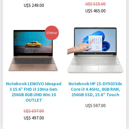
U$S
515.00
U$S
249.00
U$S
465.00
¡Oferta!
Notebook LENOVO Ideapad
Notebook HP 15-DY5033dx
3 15.6″ FHD i3 10ma Gen.
Core i3 4.4GHz, 8GB RAM,
256GB 8GB UHD Win 10
256GB SSD, 15.6″ Touch
OUTLET
U$S
597.00
U$S
697.00
U$S
497.00