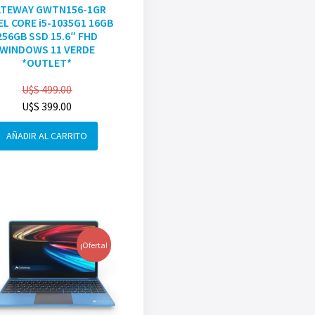
ATEWAY GWTN156-1GR
EL CORE i5-1035G1 16GB
256GB SSD 15.6″ FHD
WINDOWS 11 VERDE
*OUTLET*
U$S
499.00
U$S
399.00
AÑADIR AL CARRITO
¡Oferta!