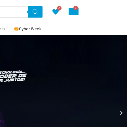
0
0
ets
Cyber Week