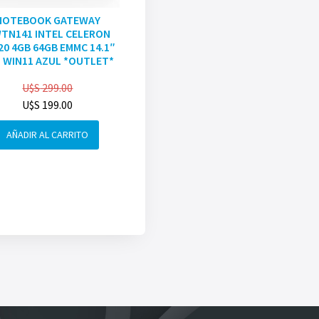
NOTEBOOK GATEWAY
TN141 INTEL CELERON
20 4GB 64GB EMMC 14.1″
 WIN11 AZUL *OUTLET*
U$S
299.00
U$S
199.00
AÑADIR AL CARRITO