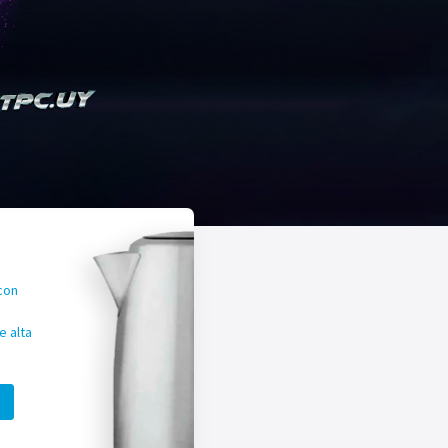
con
 alta