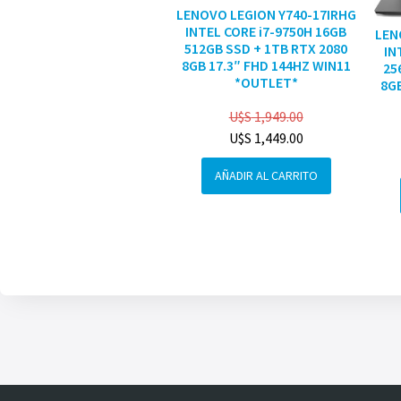
LENOVO LEGION Y740-17IRHG
INTEL CORE i7-9750H 16GB
LEN
512GB SSD + 1TB RTX 2080
IN
8GB 17.3″ FHD 144HZ WIN11
25
*OUTLET*
8GB
U$S
1,949.00
U$S
1,449.00
AÑADIR AL CARRITO