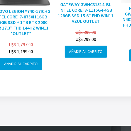
GATEWAY GWNC31514-BL
INTEL CORE i3-1115G4 4GB
OVO LEGION Y740-17ICHG
GW
128GB SSD 15.6″ FHD WIN11
TEL CORE i7-8750H 16GB
N40
AZUL OUTLET
6GB SSD + 1TB RTX 2080
FHD
 17.3″ FHD 144HZ WIN11
U$S
399.00
*OUTLET*
U$S
299.00
U$S
1,797.00
U$S
1,199.00
AÑADIR AL CARRITO
AÑADIR AL CARRITO