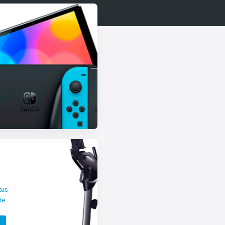
tus
te