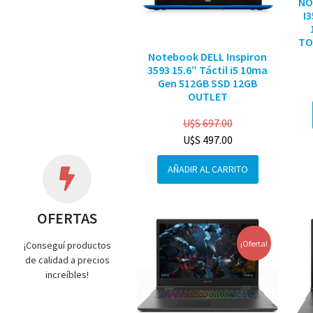
NO
I
TO
Notebook DELL Inspiron
3593 15.6″ Táctil i5 10ma
Gen 512GB SSD 12GB
OUTLET
U$S
697.00
U$S
497.00
AÑADIR AL CARRITO
OFERTAS
¡Oferta!
¡Conseguí productos
de calidad a precios
increíbles!