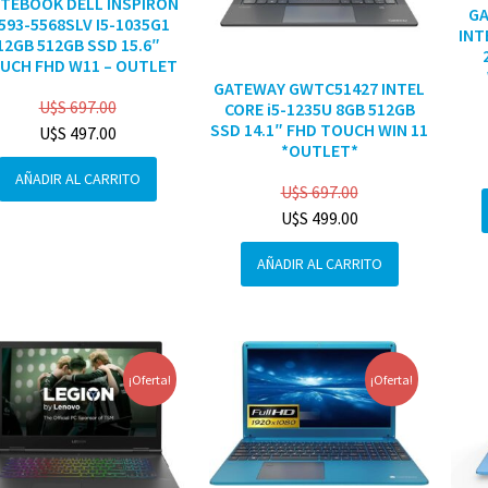
TEBOOK DELL INSPIRON
G
3593-5568SLV I5-1035G1
INT
12GB 512GB SSD 15.6″
UCH FHD W11 – OUTLET
GATEWAY GWTC51427 INTEL
U$S
697.00
CORE i5-1235U 8GB 512GB
SSD 14.1″ FHD TOUCH WIN 11
U$S
497.00
*OUTLET*
AÑADIR AL CARRITO
U$S
697.00
U$S
499.00
AÑADIR AL CARRITO
¡Oferta!
¡Oferta!