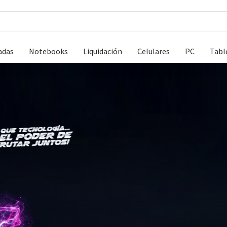
adas
Notebooks
Liquidación
Celulares
PC
Tabl