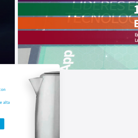
con
 alta