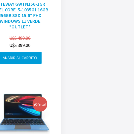
ATEWAY GWTN156-1GR
EL CORE i5-1035G1 16GB
256GB SSD 15.6″ FHD
WINDOWS 11 VERDE
*OUTLET*
U$S
499.00
U$S
399.00
AÑADIR AL CARRITO
¡Oferta!