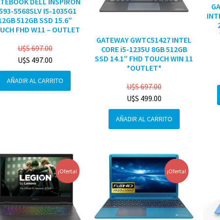
TEBOOK DELL INSPIRON
G
3593-5568SLV I5-1035G1
INT
12GB 512GB SSD 15.6″
UCH FHD W11 – OUTLET
GATEWAY GWTC51427 INTEL
U$S
697.00
CORE i5-1235U 8GB 512GB
SSD 14.1″ FHD TOUCH WIN 11
U$S
497.00
*OUTLET*
AÑADIR AL CARRITO
U$S
697.00
U$S
499.00
AÑADIR AL CARRITO
¡Oferta!
¡Oferta!