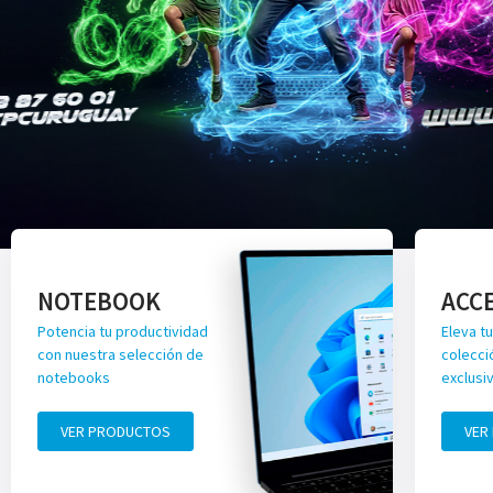
NOTEBOOK
ACC
Potencia tu productividad
Eleva tu
con nuestra selección de
colecci
notebooks
exclusi
VER PRODUCTOS
VER