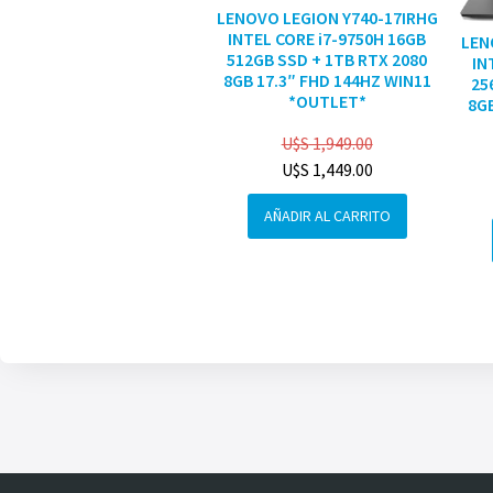
LENOVO LEGION Y740-17IRHG
INTEL CORE i7-9750H 16GB
LEN
512GB SSD + 1TB RTX 2080
IN
8GB 17.3″ FHD 144HZ WIN11
25
*OUTLET*
8GB
U$S
1,949.00
U$S
1,449.00
AÑADIR AL CARRITO