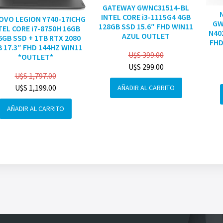
GATEWAY GWNC31514-BL
INTEL CORE i3-1115G4 4GB
OVO LEGION Y740-17ICHG
GW
128GB SSD 15.6″ FHD WIN11
TEL CORE i7-8750H 16GB
N40
AZUL OUTLET
6GB SSD + 1TB RTX 2080
FHD
 17.3″ FHD 144HZ WIN11
U$S
399.00
*OUTLET*
U$S
299.00
U$S
1,797.00
U$S
1,199.00
AÑADIR AL CARRITO
AÑADIR AL CARRITO