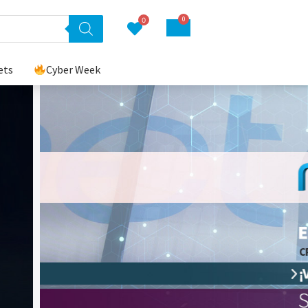
0
0
ets
Cyber Week