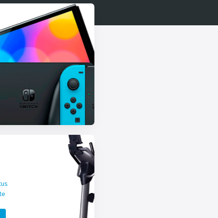
tus
te