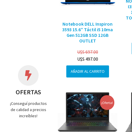
NO
I
TO
Notebook DELL Inspiron
3593 15.6″ Táctil i5 10ma
Gen 512GB SSD 12GB
OUTLET
U$S
697.00
U$S
497.00
AÑADIR AL CARRITO
OFERTAS
¡Oferta!
¡Conseguí productos
de calidad a precios
increíbles!