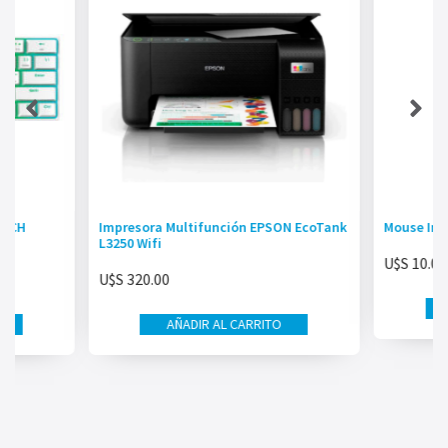
TECH
Impresora Multifunción EPSON EcoTank
Mouse Ina
L3250 Wifi
U$S
10.00
U$S
320.00
AÑADIR AL CARRITO