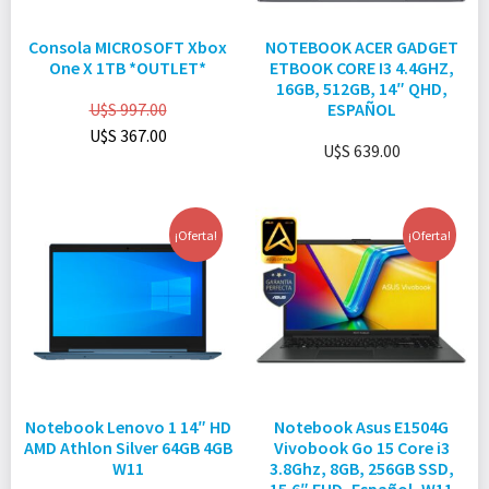
Consola MICROSOFT Xbox
NOTEBOOK ACER GADGET
One X 1TB *OUTLET*
ETBOOK CORE I3 4.4GHZ,
16GB, 512GB, 14″ QHD,
U$S
997.00
ESPAÑOL
U$S
367.00
U$S
639.00
¡Oferta!
¡Oferta!
Notebook Lenovo 1 14″ HD
Notebook Asus E1504G
AMD Athlon Silver 64GB 4GB
Vivobook Go 15 Core i3
W11
3.8Ghz, 8GB, 256GB SSD,