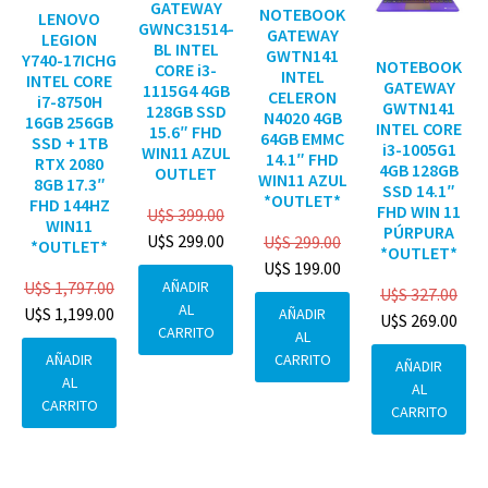
GATEWAY
NOTEBOOK
LENOVO
GWNC31514-
GATEWAY
LEGION
BL INTEL
GWTN141
Y740-17ICHG
NOTEBOOK
CORE i3-
INTEL
INTEL CORE
GATEWAY
1115G4 4GB
CELERON
i7-8750H
GWTN141
128GB SSD
N4020 4GB
16GB 256GB
INTEL CORE
15.6″ FHD
64GB EMMC
SSD + 1TB
i3-1005G1
WIN11 AZUL
14.1″ FHD
RTX 2080
4GB 128GB
OUTLET
WIN11 AZUL
8GB 17.3″
SSD 14.1″
*OUTLET*
FHD 144HZ
FHD WIN 11
U$S
399.00
WIN11
PÚRPURA
U$S
299.00
U$S
299.00
*OUTLET*
*OUTLET*
U$S
199.00
AÑADIR
U$S
1,797.00
U$S
327.00
AL
U$S
1,199.00
AÑADIR
U$S
269.00
CARRITO
AL
CARRITO
AÑADIR
AÑADIR
AL
AL
CARRITO
CARRITO