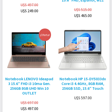
15.6″ FHD, Español, W11
U$S
497.00
U$S
515.00
U$S
249.00
U$S
465.00
¡Oferta!
Notebook LENOVO Ideapad
Notebook HP 15-DY5033dx
3 15.6″ FHD i3 10ma Gen.
Core i3 4.4GHz, 8GB RAM,
256GB 8GB UHD Win 10
256GB SSD, 15.6″ Touch
OUTLET
U$S
597.00
U$S
697.00
U$S
497.00