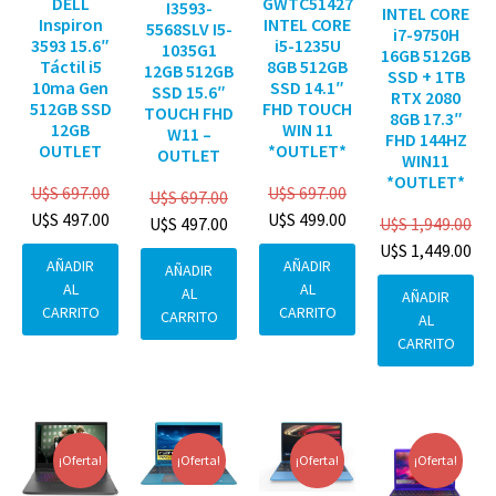
DELL
GWTC51427
I3593-
INTEL CORE
Inspiron
INTEL CORE
5568SLV I5-
i7-9750H
3593 15.6″
i5-1235U
1035G1
16GB 512GB
Táctil i5
8GB 512GB
12GB 512GB
SSD + 1TB
10ma Gen
SSD 14.1″
SSD 15.6″
RTX 2080
512GB SSD
FHD TOUCH
TOUCH FHD
8GB 17.3″
12GB
WIN 11
W11 –
FHD 144HZ
OUTLET
*OUTLET*
OUTLET
WIN11
*OUTLET*
U$S
697.00
U$S
697.00
U$S
697.00
U$S
497.00
U$S
499.00
U$S
1,949.00
U$S
497.00
U$S
1,449.00
AÑADIR
AÑADIR
AÑADIR
AL
AL
AL
AÑADIR
CARRITO
CARRITO
CARRITO
AL
CARRITO
¡Oferta!
¡Oferta!
¡Oferta!
¡Oferta!